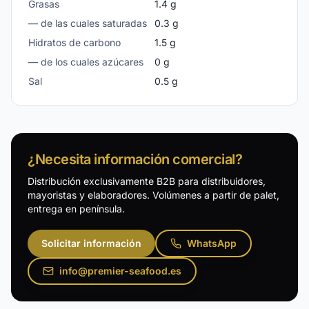
Grasas
1.4
g
— de las cuales saturadas
0.3
g
Hidratos de carbono
1.5
g
— de los cuales azúcares
0
g
Sal
0.5
g
¿Necesita información comercial?
Distribución exclusivamente B2B para distribuidores,
mayoristas y elaboradores. Volúmenes a partir de palet,
entrega en península.
Solicitar información
WhatsApp
info@premier-seafood.es