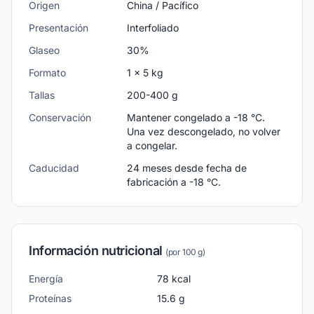
Origen
China / Pacífico
Presentación
Interfoliado
Glaseo
30%
Formato
1 x 5 kg
Tallas
200-400 g
Conservación
Mantener congelado a -18 °C.
Una vez descongelado, no volver
a congelar.
Caducidad
24 meses desde fecha de
fabricación a -18 °C.
Información nutricional
(por 100 g)
Energía
78
kcal
Proteínas
15.6
g