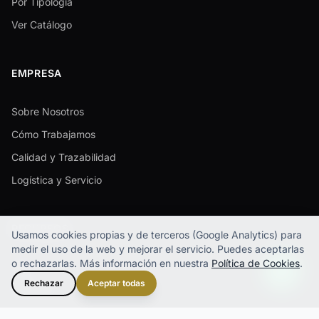
Por Tipología
Ver Catálogo
EMPRESA
Sobre Nosotros
Cómo Trabajamos
Calidad y Trazabilidad
Logística y Servicio
RECURSOS
Usamos cookies propias y de terceros (Google Analytics) para
medir el uso de la web y mejorar el servicio.
Puedes aceptarlas
o rechazarlas. Más información en nuestra
Política de Cookies
.
FAQ
Rechazar
Aceptar todas
Recursos
Contacto