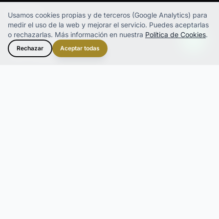
EMPRESA
Usamos cookies propias y de terceros (Google Analytics) para
medir el uso de la web y mejorar el servicio.
Puedes aceptarlas
o rechazarlas. Más información en nuestra
Política de Cookies
.
Sobre Nosotros
Rechazar
Aceptar todas
Cómo Trabajamos
Calidad y Trazabilidad
Logística y Servicio
RECURSOS
FAQ
Recursos
Contacto