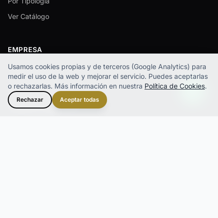
Por Tipología
Ver Catálogo
EMPRESA
Usamos cookies propias y de terceros (Google Analytics) para
Sobre Nosotros
medir el uso de la web y mejorar el servicio.
Puedes aceptarlas
o rechazarlas. Más información en nuestra
Política de Cookies
.
Cómo Trabajamos
Rechazar
Aceptar todas
Calidad y Trazabilidad
Logística y Servicio
RECURSOS
FAQ
Recursos
Contacto