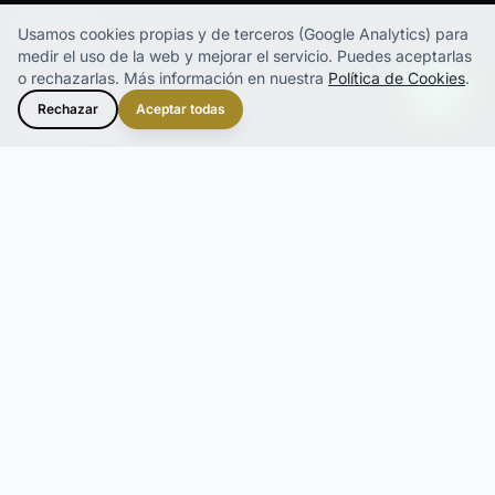
EMPRESA
Usamos cookies propias y de terceros (Google Analytics) para
medir el uso de la web y mejorar el servicio.
Puedes aceptarlas
o rechazarlas. Más información en nuestra
Política de Cookies
.
Sobre Nosotros
Rechazar
Aceptar todas
Cómo Trabajamos
Calidad y Trazabilidad
Logística y Servicio
RECURSOS
FAQ
Recursos
Contacto